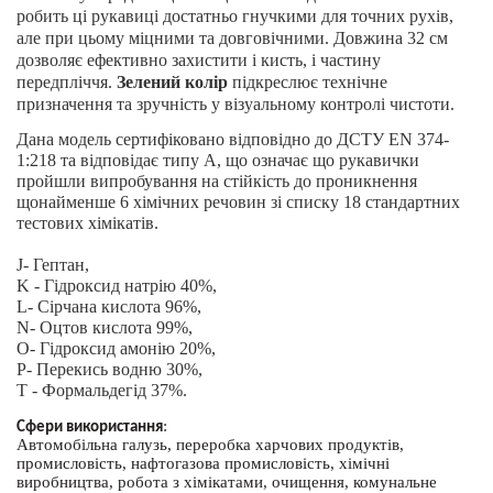
робить ці рукавиці достатньо гнучкими для точних рухів,
але при цьому міцними та довговічними. Довжина 32 см
дозволяє ефективно захистити і кисть, і частину
передпліччя.
Зелений колір
підкреслює технічне
призначення та зручність у візуальному контролі чистоти.
Дана модель сертифіковано відповідно до ДСТУ EN 374-
1:218 та відповідає типу А, що означає що рукавички
пройшли випробування на стійкість до проникнення
щонайменше 6 хімічних речовин зі списку 18 стандартних
тестових хімікатів.
J- Гептан,
K - Гідроксид натрію 40%,
L- Сірчана кислота 96%,
N- Оцтов кислота 99%,
O- Гідроксид амонію 20%,
P- Перекись водню 30%,
T - Формальдегід 37%.
:
Сфери використання
Автомобільна галузь, переробка харчових продуктів,
промисловість, нафтогазова промисловість, хімічні
виробництва, робота з хімікатами, очищення, комунальне