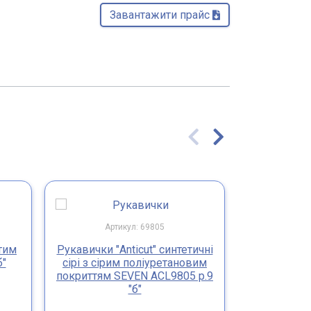
Завантажити прайс 
Артикул: 69805
Арт
тим
Рукавички "Anticut" синтетичні
Рукавички "
б"
сірі з сірим поліуретановим
сірі з сір
покриттям SEVEN ACL9805 р.9
покриття
"б"