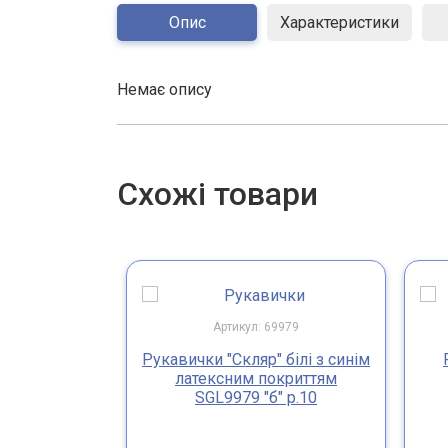
Опис
Характеристики
Немає опису
Схожі товари
Артикул: 69979
Рукавички "Скляр" білі з синім
латексним покриттям
SGL9979 "б" р.10