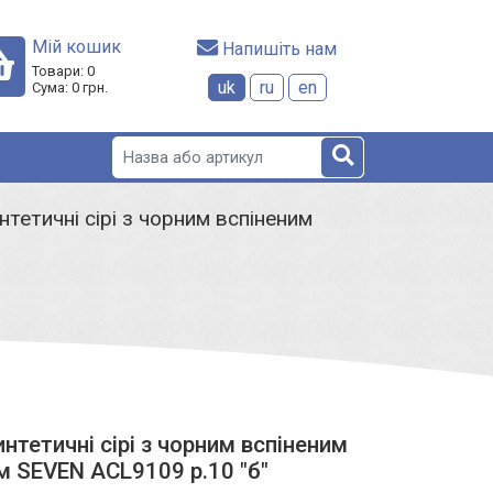
Мій кошик
 Напишіть нам
Товари:
0
uk
ru
en
Сума:
0
грн.
интетичні сірі з чорним вспіненим
интетичні сірі з чорним вспіненим
м SEVEN ACL9109 р.10 "б"