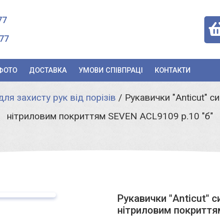
77
77
ФОТО
ДОСТАВКА
УМОВИ СПІВПРАЦІ
КОНТАКТИ
ля захисту рук від порізів
/
Рукавички "Anticut" с
нітриловим покриттям SEVEN ACL9109 р.10 "б"
Рукавички "Anticut" с
нітриловим покриття