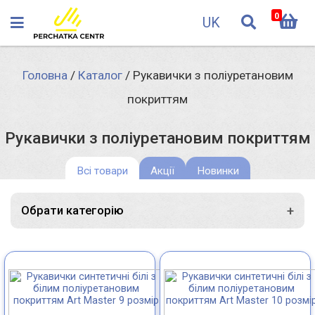
0
UK
Головна
/
Каталог
/
Рукавички з поліуретановим
покриттям
Рукавички з поліуретановим покриттям
Всі товари
Акції
Новинки
+
Обрати категорію
Трикотажні рукавички з ПВХ нанесенням
Трикотажні рукавички без ПВХ нанесення