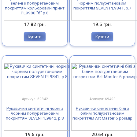
зелені з поліуретановим
чорним поліуретановим
покриттям кольоровий принт
покриттям SEVEN PL9841, р.7
Медичні рукавички
PL9980 "б" р.8
17.82 грн.
19.5 грн.
Господарські, гумові рукавички
Купити
Купити
Утеплені рукавички
Артикул: 69842
Артикул: 69493
Рукавички синтетичні чорні з
Рукавички синтетичні білі з
чорним поліуретановим
білим поліуретановим
покриттям SEVEN PL9842, р.8
покриттям Art Master 6 розмір
19.5 грн.
20.64 грн.