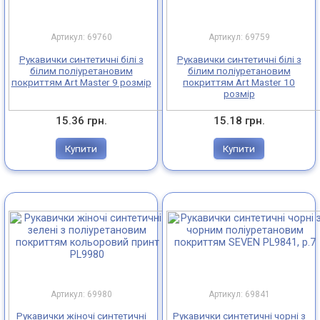
Трикотажні рукавички з нітриловим покриттям
Артикул: 69760
Артикул: 69759
Рукавички з латексним покриттям
Рукавички синтетичні білі з
Рукавички синтетичні білі з
білим поліуретановим
білим поліуретановим
покриттям Art Master 9 розмір
покриттям Art Master 10
Рукавички з поліуретановим покриттям
розмір
15.36 грн.
15.18 грн.
Маслобензостійкі (МБС) рукавички
Купити
Купити
Кислолугостійкі (КЛС) рукавички
Рукавички для захисту рук від порізів
Шкіряні/спілкові рукавички
Краги
Артикул: 69980
Артикул: 69841
Брезентові рукавиці
Рукавички жіночі синтетичні
Рукавички синтетичні чорні з