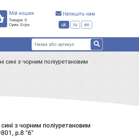
Мій кошик
 Напишіть нам
Товари:
0
uk
ru
en
Сума:
0
грн.
ні сині з чорним поліуретановим
 сині з чорним поліуретановим
01, р.8 "б"