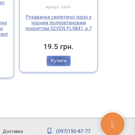
Артикул: 69841
Арт
Рукавички синтетичні чорні з
Рукавички 
чні
чорним поліуретановим
чорним 
им
покриттям SEVEN PL9841, р.7
покриттям 
ринт
19.5 грн.
19
Купити
КНОПКА
ЗВ'ЯЗКУ
(097)150-87-77
Доставка