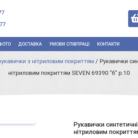
77
77
ФОТО
ДОСТАВКА
УМОВИ СПІВПРАЦІ
КОНТАКТИ
рукавички з нітриловим покриттям
/
Рукавички син
нітриловим покриттям SEVEN 69390 "б" р.10
Рукавички синтетичні
нітриловим покриттям