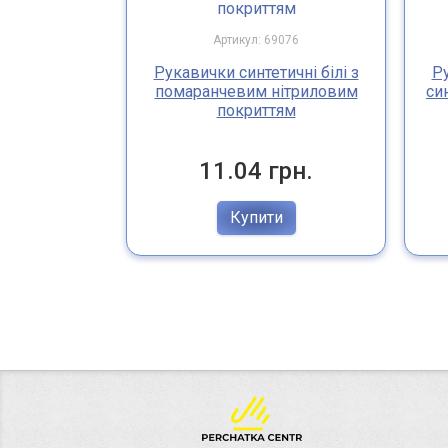
Артикул: 69076
Рукавички синтетичні білі з
Ру
помаранчевим нітриловим
си
покриттям
11.04 грн.
Купити