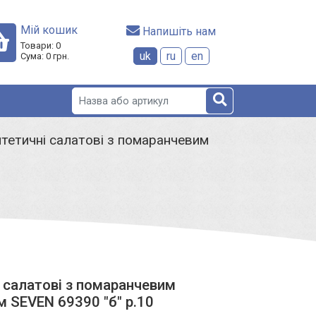
Мій кошик
 Напишіть нам
Товари:
0
uk
ru
en
Сума:
0
грн.
тетичні салатові з помаранчевим
 салатові з помаранчевим
 SEVEN 69390 "б" р.10