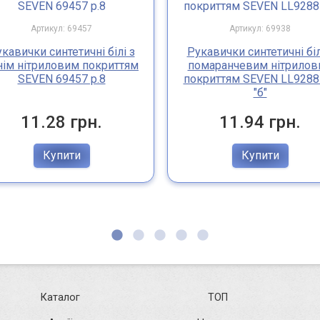
Артикул: 69457
Артикул: 69938
кавички синтетичні білі з
Рукавички синтетичні біл
нім нітриловим покриттям
помаранчевим нітрилов
SEVEN 69457 р.8
покриттям SEVEN LL9288 
"б"
11.28 грн.
11.94 грн.
Купити
Купити
Каталог
ТОП