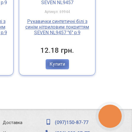
Артикул: 69944
Арт
і з
Рукавички синтетичні білі з
Рукавички 
им
синім нітриловим покриттям
сірим нітр
р.9
SEVEN NL9457 "б" р.9
SEVEN 
12.18 грн.
20
Купити
КНОПКА
ЗВ'ЯЗКУ
(097)150-87-77
Доставка