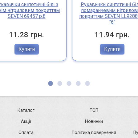
кавички синтетичні білі з
Рукавички синтетичні біл
нім нітриловим покриттям
помаранчевим нітрилов
SEVEN 69457 р.8
покриттям SEVEN LL9288 
"б"
11.28 грн.
11.94 грн.
Купити
Купити
Каталог
ТОП
Акції
Новинки
Оплата
Політика повернення
П