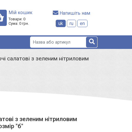
Мій кошик
 Напишіть нам
Товари:
0
uk
ru
en
Сума:
0
грн.
очі салатові з зеленим нітриловим
атові з зеленим нітриловим
змір "б"