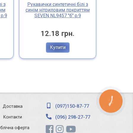
і з
Рукавички синтетичні білі з
Рукавички 
им
синім нітриловим покриттям
сірим нітр
р.9
SEVEN NL9457 "б" р.9
SEVEN 
12.18 грн.
20
Купити
КНОПКА
ЗВ'ЯЗКУ
(097)150-87-77
Доставка
(096) 298-27-77
Контакти
ублічна оферта