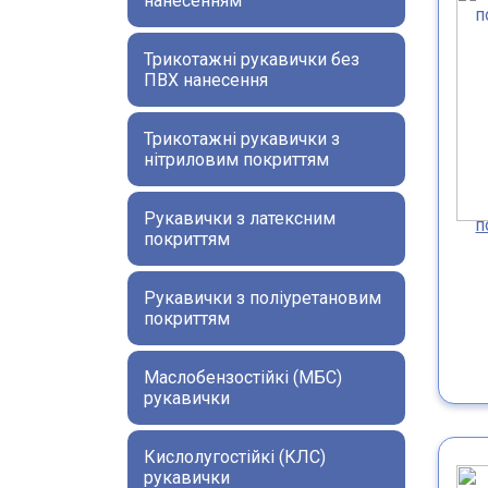
нанесенням
Трикотажні рукавички без
ПВХ нанесення
Трикотажні рукавички з
нітриловим покриттям
Рукавички з латексним
п
покриттям
Рукавички з поліуретановим
покриттям
Маслобензостійкі (МБС)
рукавички
Кислолугостійкі (КЛС)
рукавички