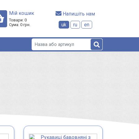
Мій кошик
 Напишіть нам
Товари:
0
uk
ru
en
Сума:
0
грн.