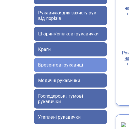
Рукавички для захисту рук
від порізів
Шкіряні/спілкові рукавички
Краги
Рук
н
т
Брезентові рукавиці
Медичні рукавички
Господарські, гумові
рукавички
Утеплені рукавички