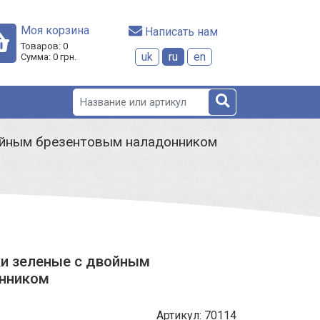
Моя корзина
 Написать нам
Товаров:
0
uk
ru
en
Сумма:
0
грн.
ойным брезентовым наладонником
ки зеленые с двойным
нником
Артикул: 70114