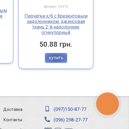
Арт
Артикул: 69316
вым
Перчатки
а
Перчатки х/б с брезентовым
надолон
надолонником, джинсовая
ог
ткань 2-й надолонник
огнеупорный
54
50.88 грн.
купить
КНОПКА
ЗВ'ЯЗКУ
(097)150-87-77
Доставка
(096) 298-27-77
Контакты