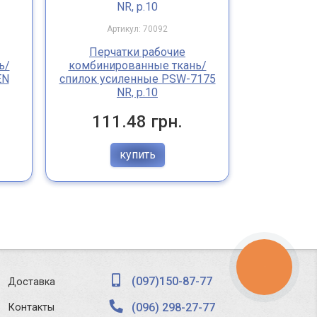
Артикул: 70092
Арт
Перчатки рабочие
Перча
ь/
комбинированные ткань/
комбинир
EN
спилок усиленные PSW-7175
белая кож
NR, р.10
111.48 грн.
113
купить
КНОПКА
ЗВ'ЯЗКУ
(097)150-87-77
Доставка
(096) 298-27-77
Контакты