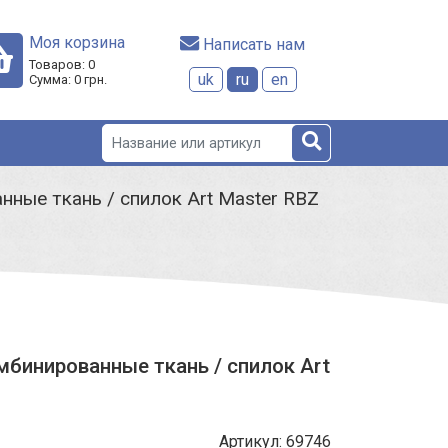
Моя корзина
 Написать нам
Товаров:
0
uk
ru
en
Сумма:
0
грн.
ные ткань / спилок Art Master RBZ
мбинированные ткань / спилок Art
Артикул: 69746