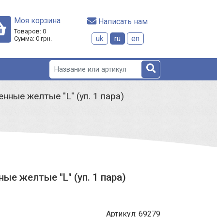
Моя корзина
 Написать нам
Товаров:
0
uk
ru
en
Сумма:
0
грн.
нные желтые "L" (уп. 1 пара)
ые желтые "L" (уп. 1 пара)
Артикул: 69279