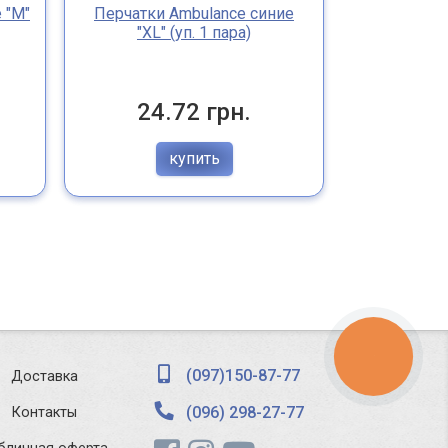
 "M"
Перчатки Ambulance синие
"XL" (уп. 1 пара)
Перчатки
желтые "
24.72 грн.
24
купить
КНОПКА
ЗВ'ЯЗКУ
(097)150-87-77
Доставка
(096) 298-27-77
Контакты