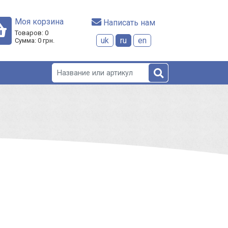
Моя корзина
 Написать нам
Товаров:
0
uk
ru
en
Сумма:
0
грн.