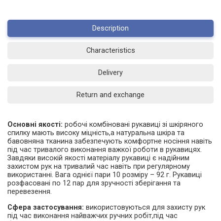
Description
Characteristics
Delivery
Return and exchange
Основні якості:
робочі комбіновані рукавиці зі шкіряного
спилку мають високу міцність,а натуральна шкіра та
бавовняна тканина забезпечують комфортне носіння навіть
під час тривалого виконання важкої роботи в рукавицях.
Завдяки високій якості матеріалу рукавиці є надійним
захистом рук на тривалий час навіть при регулярному
використанні. Вага однієї пари 10 розміру – 92 г. Рукавиці
розфасовані по 12 пар для зручності зберігання та
перевезення.
Сфера застосування:
використовуються для захисту рук
під час виконання найважчих ручних робіт,під час